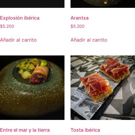
Explosión ibérica
Arantxa
$
5.200
$
5.200
Añadir al carrito
Añadir al carrito
Entre el mar y la tierra
Tosta ibérica