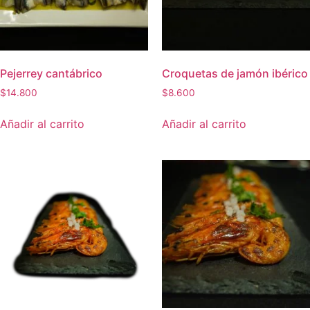
Pejerrey cantábrico
Croquetas de jamón ibérico
$
14.800
$
8.600
Añadir al carrito
Añadir al carrito