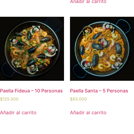
Añadir al carrito
Paella Fideua – 10 Personas
Paella Santa – 5 Personas
$
125.000
$
65.000
Añadir al carrito
Añadir al carrito