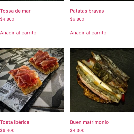
Tossa de mar
Patatas bravas
$
4.800
$
6.800
Añadir al carrito
Añadir al carrito
Tosta ibérica
Buen matrimonio
$
6.400
$
4.300