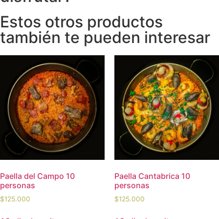
Estos otros productos
también te pueden interesar
Paella del Campo 10
Paella Cantabrica 10
personas
personas
$
125.000
$
125.000